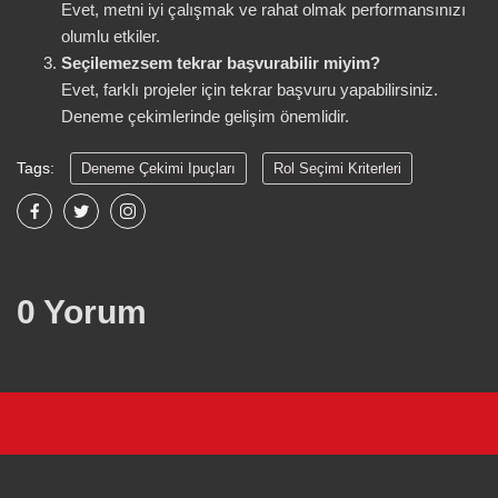
Evet, metni iyi çalışmak ve rahat olmak performansınızı
olumlu etkiler.
Seçilemezsem tekrar başvurabilir miyim?
Evet, farklı projeler için tekrar başvuru yapabilirsiniz.
Deneme çekimlerinde gelişim önemlidir.
Tags:
Deneme Çekimi Ipuçları
Rol Seçimi Kriterleri
Denizli Oyuncu Ajansı
Oyuncu Profili Hazırlama
Başvuru Koşulları Denizli
Profil Fotoğraf Önerileri
Casting Süreci Denizli
Ajans Başvuru Şartları
0 Yorum
Doğal Performans Sergilemek
Esnek Rol Seçimleri