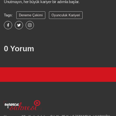
Unutmayın, her büyük kariyer bir adımla başlar.
Tags:
Deneme Çekimi
Oyunculuk Kariyeri
Oyuncu Olmak
Kamera Önü
Dizi Başvurusu
Yetenek Keşfi
Proje Başvurusu
Denizli Oyuncu
Reklam Oyuncusu
Cast Ajansı Denizli
0 Yorum