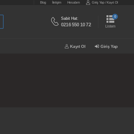
Blog
İletişim
Hesabım
Giriş Yap
/
Kayıt Ol
0
Sabit Hat:
0216 550 10 72
Listem
Kayıt Ol
Giriş Yap