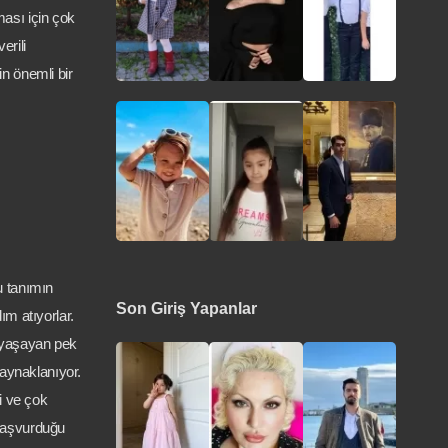
ması için çok
erili
in önemli bir
u tanımın
Son Giriş Yapanlar
m atıyorlar.
ı yaşayan pek
aynaklanıyor.
i ve çok
 başvurduğu