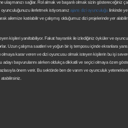
erine ulaşmanızı sağlar. Rol almak ve başarılı olmak sizin göstereceğiniz ç
ak oyunculuğunuzu ilerletmek istiyorsanız
ajans dizi oyunculuğu
linkinde ye
 ailemize katılabilir ve çalışmış olduğumuz dizi projelerinde yer alabilirs
kişileri yanıltabiliyor. Fakat hayranlık ile izlediğiniz öyküler ve oyuncul
rlar. Uzun çalışma saatleri ve yoğun bir iş temposu içinde ekranlara yans
 olmaya karar veren ve dizi oyuncusu olmak isteyen kişilerin bu işi sev
adayı başvurularını alırken oldukça dikkatli ve seçici olmaya özen gösteriy
ne fazlasıyla önem verir. Bu sektörde ben de varım ve oyunculuk yetenekler
tabilirsiniz.