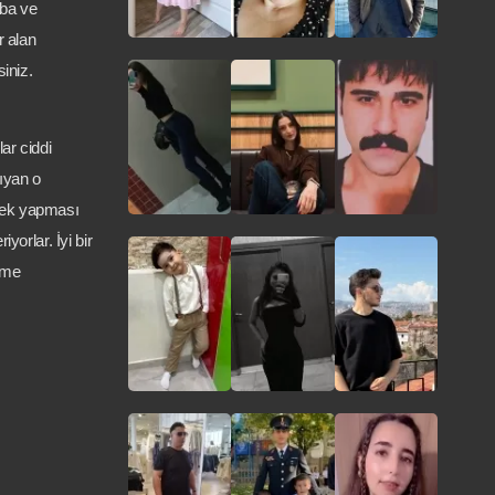
aba ve
r alan
iniz.
ar ciddi
ıyan o
erek yapması
orlar. İyi bir
ime