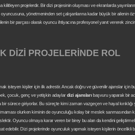
 kilitleyen projelerdir. Bir dizi projesinin oluşması ve ekranlarda yayınlan
n oyuncusuna, yönetmeninden set çalışanlarına kadar büyük bir ailenin özv
lenin bir parçası olarak oyuncu ihtiyacına profesyonel yanıt vererek zincir
K DİZİ PROJELERİNDE ROL
 isteyen kişiler için ilk adrestir. Ancak doğru ve güvenilir ajanslar için b
bek, çocuk, genç ve yetişkin adaylar
dizi ajansları
başvuru yaparak bir adı
bir sürece giriyorlar. Bu süreçte kimi zaman vazgeçen ve hayal kırıklığ
 olmaması olurken kiminin de oyunculuğu kolay bir meslek sanmasından k
lektir. Oyuncu olmaya karar veren bir birey bu alan da kendini geliştirmel
at edebilir. Dizi projelerinde oyunculuk yapmak isteyen kişilerin öncelikli