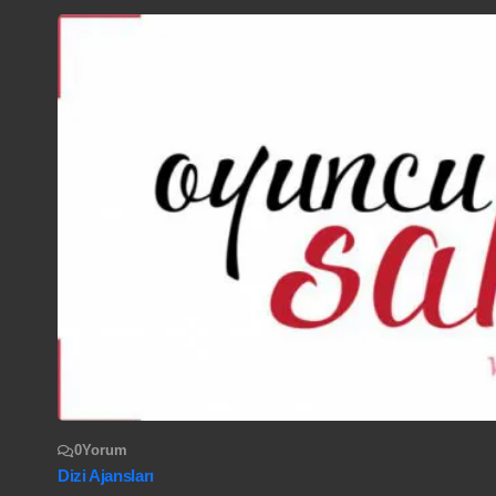
0
Yorum
Dizi Ajansları