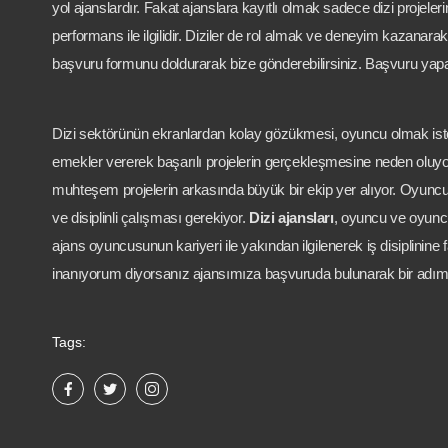
yol ajanslardır. Fakat ajanslara kayıtlı olmak sadece dizi projel
performans ile ilgilidir. Diziler de rol almak ve deneyim kazanar
başvuru formunu doldurarak bize gönderebilirsiniz. Başvuru yaparak
Dizi sektörünün ekranlardan kolay gözükmesi, oyuncu olmak isteyen 
emekler vererek başarılı projelerin gerçekleşmesine neden oluyo
muhteşem projelerin arkasında büyük bir ekip yer alıyor. Oyuncu
ve disiplinli çalışması gerekiyor.
Dizi ajansları
, oyuncu ve oyuncu 
ajans oyuncusunun kariyeri ile yakından ilgilenerek iş disiplini
inanıyorum diyorsanız ajansımıza başvuruda bulunarak bir adım a
Tags: