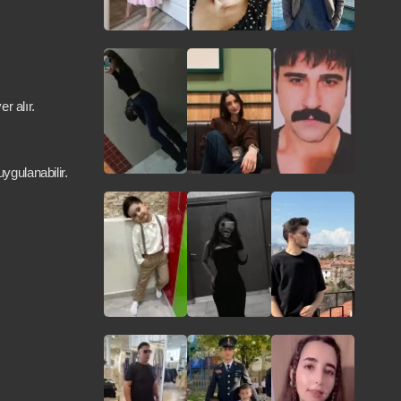
r alır.
ygulanabilir.
Ajansları