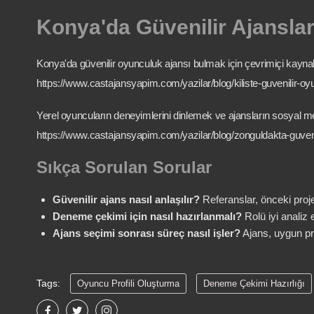
Konya'da Güvenilir Ajansla
Konya'da güvenilir oyunculuk ajansı bulmak için çevrimiçi kaynakl
https://www.castajansyapim.com/yazilar/blog/kiliste-guvenilir-oyu
Yerel oyuncuların deneyimlerini dinlemek ve ajansların sosyal me
https://www.castajansyapim.com/yazilar/blog/zonguldakta-guvenil
Sıkça Sorulan Sorular
Güvenilir ajans nasıl anlaşılır?
Referanslar, önceki proje
Deneme çekimi için nasıl hazırlanmalı?
Rolü iyi analiz
Ajans seçimi sonrası süreç nasıl işler?
Ajans, uygun proj
Tags:
Oyuncu Profili Oluşturma
Deneme Çekimi Hazırlığı
Ajans Seçimi Kriterleri
Konya Oyunculuk Ajansı
Konya A