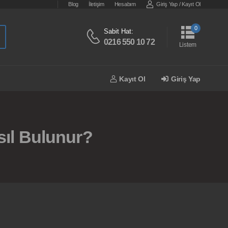
Blog
İletişim
Hesabım
Giriş Yap
/
Kayıt Ol
0
Sabit Hat:
0216 550 10 72
Listem
Kayıt Ol
Giriş Yap
sıl Bulunur?