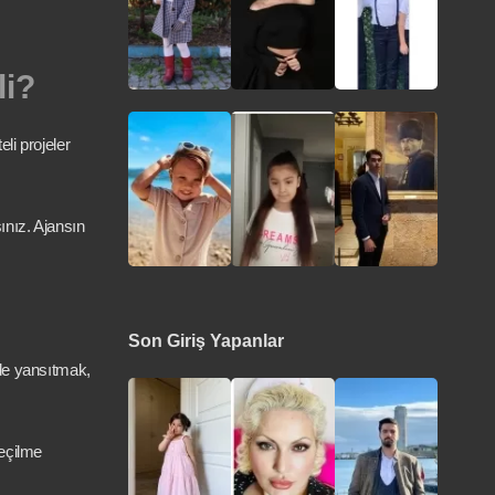
li?
li projeler
ınız. Ajansın
Son Giriş Yapanlar
lde yansıtmak,
seçilme