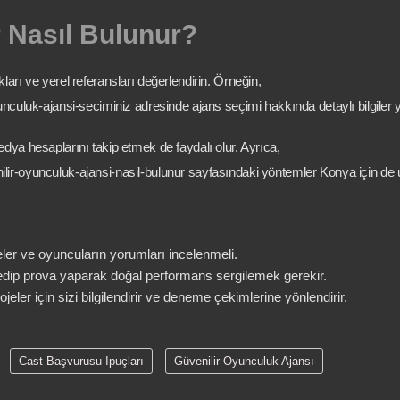
r Nasıl Bulunur?
arı ve yerel referansları değerlendirin. Örneğin,
nculuk-ajansi-seciminiz adresinde ajans seçimi hakkında detaylı bilgiler ye
dya hesaplarını takip etmek de faydalı olur. Ayrıca,
ir-oyunculuk-ajansi-nasil-bulunur sayfasındaki yöntemler Konya için de u
ler ve oyuncuların yorumları incelenmeli.
 edip prova yaparak doğal performans sergilemek gerekir.
eler için sizi bilgilendirir ve deneme çekimlerine yönlendirir.
Cast Başvurusu Ipuçları
Güvenilir Oyunculuk Ajansı
jans Referansları
Profesyonel Oyunculuk Desteği
Yerel Oyunculuk 