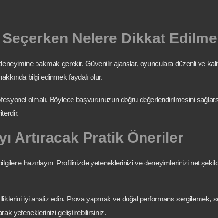
Seçerken Nelere Dikkat Edilme
neyimine bakmak gerekir. Güvenilir ajanslar, oyunculara düzenli ve kalite
hakkında bilgi edinmek faydalı olur.
ofesyonel olmalı. Böylece başvurunuzun doğru değerlendirilmesini sağlars
terdir.
ı Artıracak Pratik Öneriler
lgilerle hazırlayın. Profilinizde yeteneklerinizi ve deneyimlerinizi net şeki
lliklerini iyi analiz edin. Prova yapmak ve doğal performans sergilemek, 
rak yeteneklerinizi geliştirebilirsiniz.