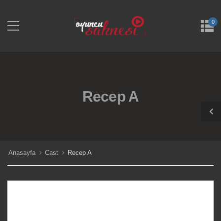
0
Recep A
Anasayfa
Cast
Recep A