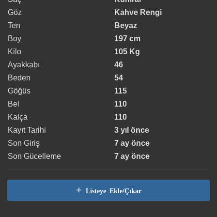
Göz
Kahve Rengi
Ten
Beyaz
Boy
197 cm
Kilo
105 Kg
Ayakkabı
46
Beden
54
Göğüs
115
Bel
110
Kalça
110
Kayıt Tarihi
3 yıl önce
Son Giriş
7 ay önce
Son Gücelleme
7 ay önce
Listeye Ekle/Çıkar