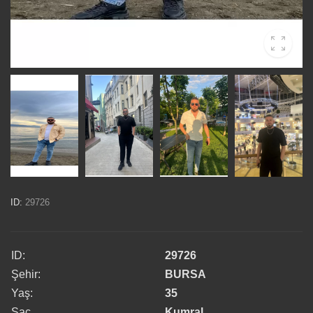
ID:
29726
ID:
29726
Şehir:
BURSA
Yaş:
35
Saç
Kumral