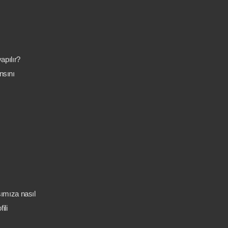
apılır?
nsını
sımıza nasıl
ili