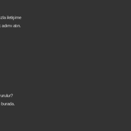
zla iletişime
 adımı atın.
vurulur?
i burada.