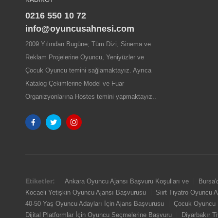
0216 550 10 72
info@oyuncusahnesi.com
2009 Yılından Bugüne; Tüm Dizi, Sinema ve
Reklam Projelerine Oyuncu, Yeniyüzler ve
Çocuk Oyuncu temini sağlamaktayız. Ayrıca
Katalog Çekimlerine Model ve Fuar
Organizyonlarına Hostes temini yapmaktayız..
Etiketler:
Ankara Oyuncu Ajansı Başvuru Koşulları ve
Bursa'
Kocaeli Yetişkin Oyuncu Ajansı Başvurusu
Siirt Tiyatro Oyuncu 
40-50 Yaş Oyuncu Adayları İçin Ajans Başvurusu
Çocuk Oyuncu R
Dijital Platformlar İçin Oyuncu Seçmelerine Başvuru
Diyarbakır T