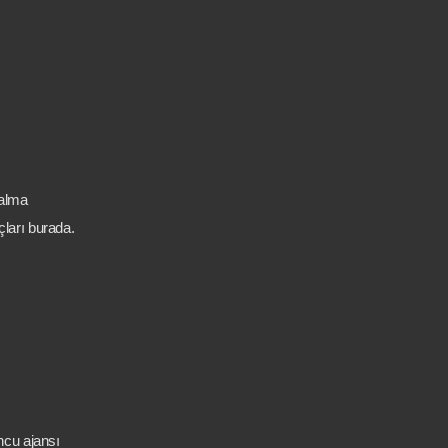
 alma
çları burada.
ncu ajansı