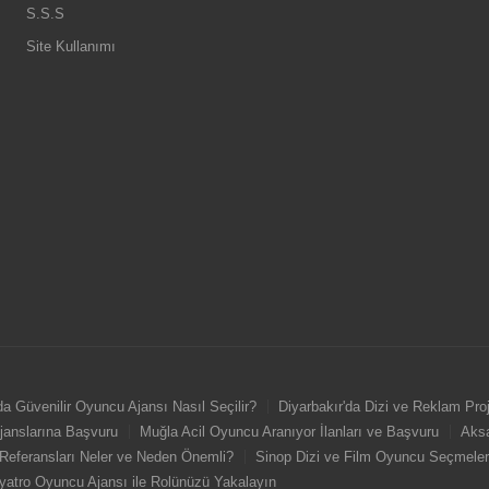
S.S.S
Site Kullanımı
da Güvenilir Oyuncu Ajansı Nasıl Seçilir?
Diyarbakır'da Dizi ve Reklam Pro
Ajanslarına Başvuru
Muğla Acil Oyuncu Aranıyor İlanları ve Başvuru
Aksa
eferansları Neler ve Neden Önemli?
Sinop Dizi ve Film Oyuncu Seçmeler
iyatro Oyuncu Ajansı ile Rolünüzü Yakalayın