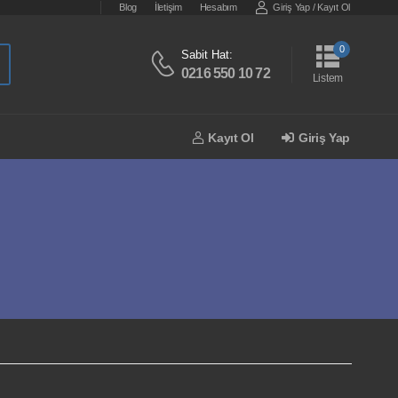
Blog
İletişim
Hesabım
Giriş Yap
/
Kayıt Ol
0
Sabit Hat:
0216 550 10 72
Listem
Kayıt Ol
Giriş Yap