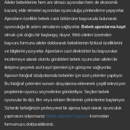
Aileler bebeklerine hem anı olması açısından hem de ekonomik
kazanç elde etmeleri açısından oyunculuğa yönlendirme yapıyorlar.
Ajansların özellikle bebek castı bölümüne başvuruda bulunarak
oyunculuğa ilk adımı atmalarını sağlıyorlar.
Bebek ajanslarına kayıt
olmak çok doğru bir başlangıç oluyor. Web siteleri üzerinden
başvuru formunu aileler doldurarak bebeklerinin fiziksel özelliklerini
ve bilgilerini yazıyorlar. Ajansların cast direktörleri bu başvuruları
incelemeye alarak olumlu gördükleri bebek oyuncuları aileleri ile
iletişime geçerek asıl kayıt işlemleri için görüşme sağlıyorlar.
Ajansın fotoğraf stüdyolarında bebekler için özel çekimler yapılıyor.
Bu fotoğraf çekimleri sunum dosyalarına eklenerek çeşitli televizyon
projelerinin oyuncu seçmelerine gönderiliyor. Seçilen bebek
oyuncular ile dizi, film veya reklam filmlerinin çekimlerine başlanıyor.
Sizlerde bebeğinizin profesyonel bir ajansa kayıt olarak oyunculuk
yapmasını istiyorsanız
bebek ajansları başvuru
kısmından
formumuzu doldurabilirsiniz.