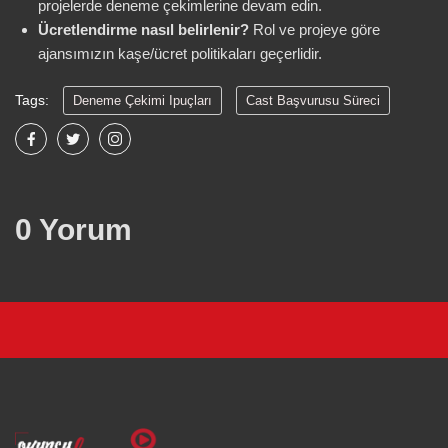
projelerde deneme çekimlerine devam edin.
Ücretlendirme nasıl belirlenir?
Rol ve projeye göre
ajansımızın kaşe/ücret politikaları geçerlidir.
Tags:
Deneme Çekimi Ipuçları
Cast Başvurusu Süreci
Ajans Oyuncu Seçimi
Rol Performans Teknikleri
Yetişkin Oyuncu Projeleri
Erzincan Yetişkin Oyuncu Başvurusu
0 Yorum
18 Yaş Üstü Oyuncu Profili
Doğal Oyunculuk Önerileri
Ajans Kaşe Ücretlendirme
Erzincan Oyuncu Fırsatları