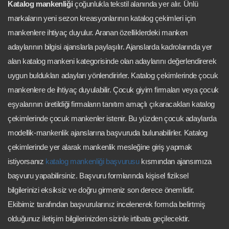
Katalog mankenliği
çoğunlukla tekstil alanında yer alır. Ünlü
markaların yeni sezon kreasyonlarının katalog çekimleri için
mankenlere ihtiyaç duyulur. Aranan özelliklerdeki manken
adaylarının bilgisi ajanslarla paylaşılır. Ajanslarda kadrolarında yer
alan katalog mankeni kategorisinde olan adaylarını değerlendirerek
uygun buldukları adayları yönlendirirler. Katalog çekimlerinde çocuk
mankenlere de ihtiyaç duyulabilir. Çocuk giyim firmaları veya çocuk
eşyalarının üretildiği firmaların tanıtım amaçlı çıkaracakları katalog
çekimlerinde çocuk mankenler istenir. Bu yüzden çocuk adaylarda
modellik-mankenlik ajanslarına başvuruda bulunabilirler. Katalog
çekimlerinde yer alarak mankenlik mesleğine giriş yapmak
istiyorsanız
katalog mankenliği başvurusu
kısmından ajansımıza
başvuru yapabilirsiniz. Başvuru formlarında kişisel fiziksel
bilgilerinizi eksiksiz ve doğru girmeniz son derece önemlidir.
Ekibimiz tarafından başvurularınız incelenerek formda belirtmiş
olduğunuz iletişim bilgilerinizden sizinle irtibata geçilecektir.