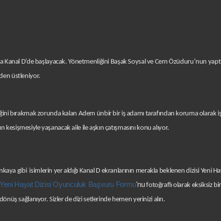
ında Kanal D’de başlayacak. Yönetmenliğini Başak Soysal ve Cem Özüduru’nun yaptığ
den üstleniyor.
eğini bırakmak zorunda kalan Adem ünbir bir iş adamı tarafından koruma olarak işe
nın kesişmesiyle yaşanacak aile ile aşkın çatışmasını konu alıyor.
a gibi isimlerin yer aldığı Kanal D ekranlarının merakla beklenen dizisi Yeni Hay
Yeni Hayat Dizisi Oyunculuk Başvuru Formu
'nu
fotoğraflı olarak eksiksiz bir
önüş sağlanıyor. Sizler de dizi setlerinde hemen yerinizi alın.