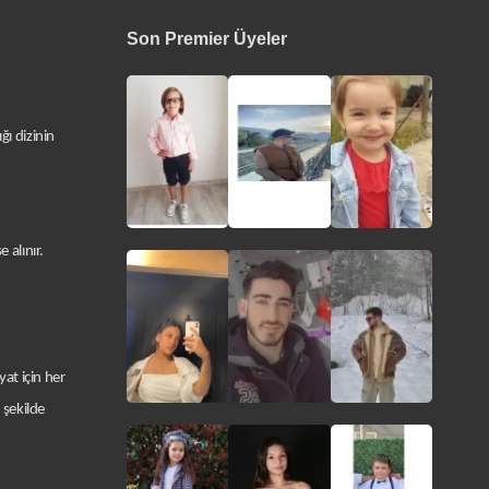
Son Premier Üyeler
ı dizinin
 alınır.
at için her
 şekilde