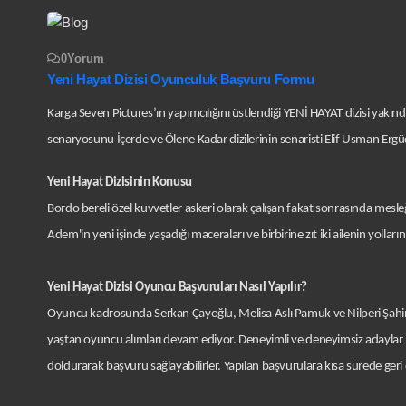
0
Yorum
Yeni Hayat Dizisi Oyunculuk Başvuru Formu
Karga Seven Pictures’ın yapımcılığını üstlendiği YENİ HAYAT dizisi yak
senaryosunu İçerde ve Ölene Kadar dizilerinin senaristi Elif Usman Ergü
Yeni Hayat Dizisinin Konusu
Bordo bereli özel kuvvetler askeri olarak çalışan fakat sonrasında mesl
Adem'in yeni işinde yaşadığı maceraları ve birbirine zıt iki ailenin yolları
Yeni Hayat Dizisi Oyuncu Başvuruları Nasıl Yapılır?
Oyuncu kadrosunda Serkan Çayoğlu, Melisa Aslı Pamuk ve Nilperi Şahinkay
yaştan oyuncu alımları devam ediyor. Deneyimli ve deneyimsiz adaylar
doldurarak başvuru sağlayabilirler. Yapılan başvurulara kısa sürede geri d