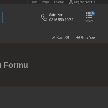
Blog
İletişim
Hesabım
Giriş Yap
/
Kayıt Ol
0
Sabit Hat:
0216 550 10 72
Listem
Kayıt Ol
Giriş Yap
u Formu